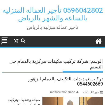
Ski
t
0596042802 تأجير العماله المنزليه
conten
بالساعه والشهر بالرياض
تأجير عماله منزليه بالرياض
الوسم:
شركة تركيب مكيفات مركزية بالدمام حى
النسيم
تركيب تمديدات التكييف بالدمام الزهور
0544602669
مايو 18, 2025
manora mohamed
صيانة وتنظيف وتركيب