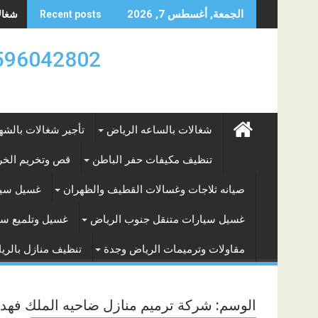
Skip
شغالات
الجمعة, أغسطس 7, 2026
Recent posts
to
content
0596042802 تأجير العماله المنزليه بالساعه والشه
شغالات بالساعه الرياض
تأجير شغالات بالشه
تنظيف مكيفات حفر الباطن
قص وتخريم الخرس
صيانه ثلاجات وغسالات القطيف والظهران
غسيل سيا
غسيل سيارات متنقل جنوب الرياض
غسيل وتلميع سي
مقاولات وترميمات الرياض وجدة
تنظيف منازل بالري
الوسم:
شركة ترميم منازل ضاحيه الملك فهد