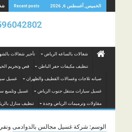
Skip
شغال
الخميس, أغسطس 6, 2026
Recent posts
to
content
0596042802 تأجير العماله المنزليه بالساعه والشه
شغالات بالساعه الرياض
تأجير شغالات بالشه
تنظيف مكيفات حفر الباطن
قص وتخريم الخرس
صيانه ثلاجات وغسالات القطيف والظهران
غسيل سيا
غسيل سيارات متنقل جنوب الرياض
غسيل وتلميع سي
مقاولات وترميمات الرياض وجدة
تنظيف منازل بالري
الوسم:
شركة غسيل مجالس بالدوادمى ونفي