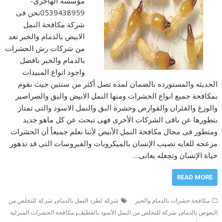
مؤسسه الهاجرى-
0539438959نحن فى
شركة مكافحة النمل
الابيض بالدمام والخبر تعد
من شركات رش الحشرات
بالدمام والخبر بافضل
واجود انواع المبيدات
الحديثه والمستورده بالضمان لمده تصل أكثر من سنتين حيث نقوم
بمكافحة جميع انواع الحشرات ومنها النمل الابيض والبق والصراصير
والوزغ والفئران والقوارض وحشرة البق والنمل الاسود والتى تمتاز
بتطورها عن باقى الشركات الأخرى فهى تبحث عن كل ماهو جديد
ومتطور فى مجال مكافحة النمل الأبيض لأننا نعلم جميعاً أن الحشرات
مزعجه للغايه تصيب الإنسان بالميكروبات والفيروسات التى قد تدهور
حياة الإنسان وتجعله يعانى…
READ MORE
,
مكافحة حشرات بالدمام والخبر
شركة لطرد النمل بالدمام
شركة للتخلص من
,
,
البعوض بالدمام
شركة للتخلص من النمل الأسود بالقطيف
مكافحة الحشرات المنزلية