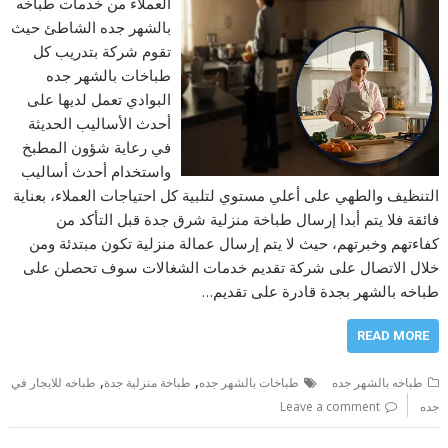
العملاء من خدمات طباخه
بالشهر جده الشاطئ حيث
تقوم شركة بتدريب كل
طباخات بالشهر جده
البوادي تعمل لديها على
أحدث الأساليب الحديثة
في رعاية شؤون المطبخ
واستخدام أحدث أساليب
التنظيف والطهي على أعلي مستوي لتلبية كل احتياجات العملاء، بعناية
فائقة فلا يتم أبدا إرسال طباخة منزلية شرق جدة قبل التأكد من
كفاءتهم وخبرتهم، حيث لا يتم إرسال عمالة منزلية تكون مبتدئة ومن
خلال الاتصال على شركة تقديم خدمات الشغالات سوف تحصلن على
طباخه بالشهر بجدة قادرة على تقديم…
READ MORE
,
,
طباخه بالشهر جده
طباخات بالشهر جده
طباخة منزلية جدة
طباخه للايجار في
جده
Leave a comment