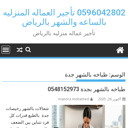
Ski
t
0596042802 تأجير العماله المنزليه
conten
بالساعه والشهر بالرياض
تأجير عماله منزليه بالرياض
الوسم:
طباخه بالشهر جدة
طباخه بالشهر بجدة 0548152973
أكتوبر 26, 2025
manora mohamed
شغالات بالشهر رخيصات
جدة بالطبع قدرات كل
فرد تتباين بين الضعف