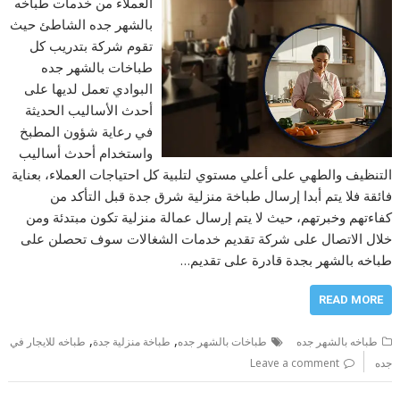
العملاء من خدمات طباخه
بالشهر جده الشاطئ حيث
تقوم شركة بتدريب كل
طباخات بالشهر جده
البوادي تعمل لديها على
أحدث الأساليب الحديثة
في رعاية شؤون المطبخ
واستخدام أحدث أساليب
التنظيف والطهي على أعلي مستوي لتلبية كل احتياجات العملاء، بعناية
فائقة فلا يتم أبدا إرسال طباخة منزلية شرق جدة قبل التأكد من
كفاءتهم وخبرتهم، حيث لا يتم إرسال عمالة منزلية تكون مبتدئة ومن
خلال الاتصال على شركة تقديم خدمات الشغالات سوف تحصلن على
طباخه بالشهر بجدة قادرة على تقديم…
READ MORE
,
,
طباخه بالشهر جده
طباخات بالشهر جده
طباخة منزلية جدة
طباخه للايجار في
جده
Leave a comment