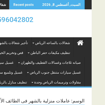
Skip
شغالات
السبت, أغسطس 8, 2026
Recent posts
to
content
0596042802 تأجير العماله المنزليه بالساعه والشه
شغالات بالساعه الرياض
تأجير شغالات بالشه
تنظيف مكيفات حفر الباطن
قص وتخريم الخرس
صيانه ثلاجات وغسالات القطيف والظهران
غسيل سيا
غسيل سيارات متنقل جنوب الرياض
غسيل وتلميع سي
مقاولات وترميمات الرياض وجدة
تنظيف منازل بالري
الوسم:
عاملات منزلية بالشهر فى الطائف الأب