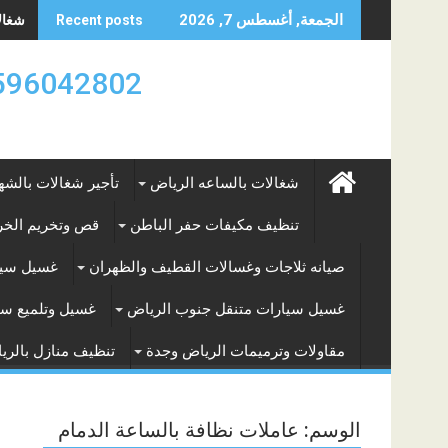
Skip
شغالات
الجمعة, أغسطس 7, 2026
Recent posts
to
content
0596042802 تأجير العماله المنزليه بالساعه والشه
شغالات بالساعه الرياض
تأجير شغالات بالشه
تنظيف مكيفات حفر الباطن
قص وتخريم الخرس
صيانه ثلاجات وغسالات القطيف والظهران
غسيل سيا
غسيل سيارات متنقل جنوب الرياض
غسيل وتلميع سي
مقاولات وترميمات الرياض وجدة
تنظيف منازل بالري
الوسم:
عاملات نظافة بالساعة الدمام