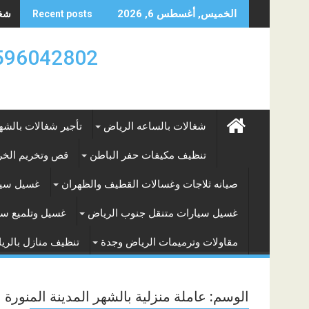
Skip
شغال
الخميس, أغسطس 6, 2026
Recent posts
to
content
0596042802 تأجير العماله المنزليه بالساعه والشه
شغالات بالساعه الرياض
تأجير شغالات بالشه
تنظيف مكيفات حفر الباطن
قص وتخريم الخرس
صيانه ثلاجات وغسالات القطيف والظهران
غسيل سيا
غسيل سيارات متنقل جنوب الرياض
غسيل وتلميع سي
مقاولات وترميمات الرياض وجدة
تنظيف منازل بالري
الوسم:
عاملة منزلية بالشهر المدينة المنورة