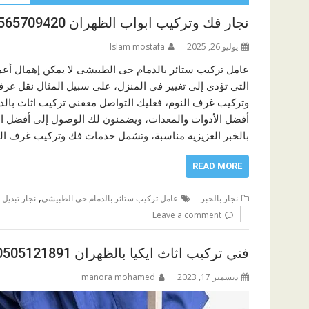
نجار فك وتركيب ابواب الظهران 0565709420
يوليو 26, 2025
Islam mostafa
عامل تركيب ستائر بالدمام حى الطبيشى لا يمكن إهمال أع
التي تؤدي إلى تغيير في المنزل، على سبيل المثال نقل غر
وتركيب غرف النوم، فعليك التواصل معفنى تركيب اثاث بالد
أفضل الأدوات والمعدات، ويضمنون لك الوصول إلى أفضل الن
بالخبر العزيزيه مناسبة، وتشمل خدمات فك وتركيب غرف النو
READ MORE
,
نجار بالخبر
عامل تركيب ستائر بالدمام حى الطبيشى
نجار تبديل
Leave a comment
فني تركيب اثاث ايكيا بالظهران 0505121891
ديسمبر 17, 2023
manora mohamed