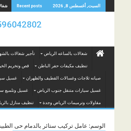
Skip
شغالات
السبت, أغسطس 8, 2026
Recent posts
to
content
0596042802 تأجير العماله المنزليه بالساعه والشه
شغالات بالساعه الرياض
تأجير شغالات بالشه
تنظيف مكيفات حفر الباطن
قص وتخريم الخرس
صيانه ثلاجات وغسالات القطيف والظهران
غسيل سيا
غسيل سيارات متنقل جنوب الرياض
غسيل وتلميع سي
مقاولات وترميمات الرياض وجدة
تنظيف منازل بالري
الوسم:
عامل تركيب ستائر بالدمام حى الطب