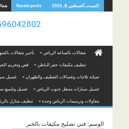
Skip
شغالات
السبت, أغسطس 8, 2026
Recent posts
to
content
0596042802 تأجير العماله المنزليه بالساعه والشه
شغالات بالساعه الرياض
تأجير شغالات بالشه
تنظيف مكيفات حفر الباطن
قص وتخريم الخرس
صيانه ثلاجات وغسالات القطيف والظهران
غسيل سيا
غسيل سيارات متنقل جنوب الرياض
غسيل وتلميع سي
مقاولات وترميمات الرياض وجدة
تنظيف منازل بالري
الوسم:
فني تصليح مكيفات بالخبر