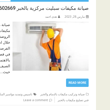
صيانة مكيفات سبليت مركزية بالخبر 0544602669
مارس 28, 2023
هدى احمد
صيانة 
الروضة
خلال اس
الفرصة
في فصل 
بالاهتم
الصيف 
حيث…
READ MORE
صيانة وتركيب مكيفات بالدمام والخبر
تاسيس وتمديد مواسير المكي
فني تصليح مكيفات بالخبر
Leave a comment