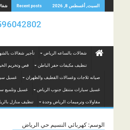
Skip
شغالات
السبت, أغسطس 8, 2026
Recent posts
to
content
0596042802 تأجير العماله المنزليه بالساعه والشه
شغالات بالساعه الرياض
تأجير شغالات بالشه
تنظيف مكيفات حفر الباطن
قص وتخريم الخرس
صيانه ثلاجات وغسالات القطيف والظهران
غسيل سيا
غسيل سيارات متنقل جنوب الرياض
غسيل وتلميع سي
مقاولات وترميمات الرياض وجدة
تنظيف منازل بالري
الوسم:
كهربائي النسيم حي الرياض