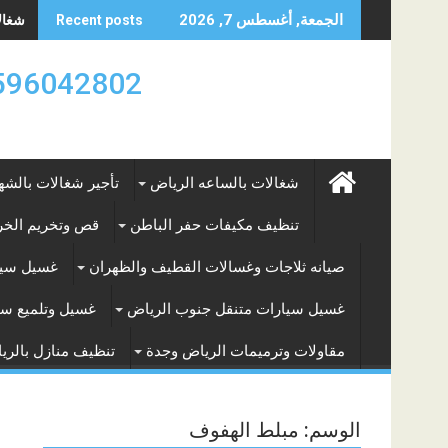
Skip
شغالات
الجمعة, أغسطس 7, 2026
Recent posts
to
content
0596042802 تأجير العماله المنزليه بالساعه والشه
شغالات بالساعه الرياض
تأجير شغالات بالشه
تنظيف مكيفات حفر الباطن
قص وتخريم الخرس
صيانه ثلاجات وغسالات القطيف والظهران
غسيل سيا
غسيل سيارات متنقل جنوب الرياض
غسيل وتلميع سي
مقاولات وترميمات الرياض وجدة
تنظيف منازل بالري
الوسم:
مبلط الهفوف