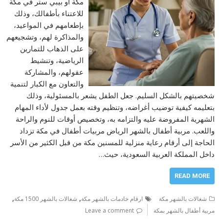
مكة أو بيبي ستر في مكة
للاعتناء بأطفالك، وذلك
بإطعامهم في المواعيد،
والمذاكرة لهم، وتشجيعهم
على الذهاب للتمارين
الرياضية، وتنشيط
عقولهم، والمشاركة
والتعاون مع الكبار لتنمية
شخصيتهم بالشكل السليم. جعل الطفل يشعر بالمسئولية، وذلك
بتعليمه كيفية توضيب أغراضه، وتنظيم وقته بعمل جدول لأداء المهام
الشهرية المفروضة عليه والتزامه به، وتخصيص أوقات للنوم والراحة
واللعب. مربية أطفال بالشهر الرياض مربيات أطفال في مكة تزداد
الحاجة إلى أرقام رعاية منزلية للمسنين مكة من قبل الكثير من الأسر
داخل المملكة العربية السعودية، حيث…
READ MORE
,
,
شغالات بالشهر مكة
ارقام خادمات بالشهر مكة
شغالات بالشهر 1500 مكة
مربية أطفال بالشهر بمكة
Leave a comment