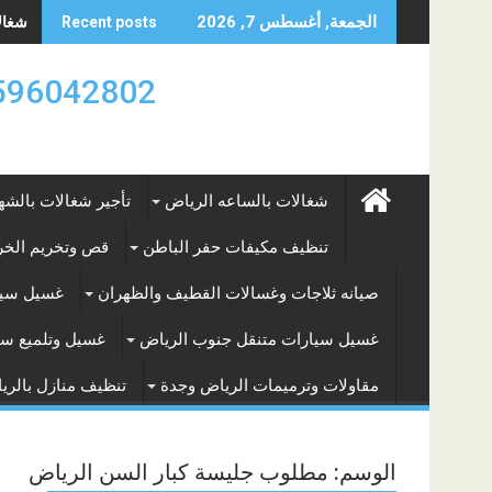
Skip
شغالات
الجمعة, أغسطس 7, 2026
Recent posts
to
content
0596042802 تأجير العماله المنزليه بالساعه والشه
شغالات بالساعه الرياض
تأجير شغالات بالشه
تنظيف مكيفات حفر الباطن
قص وتخريم الخرس
صيانه ثلاجات وغسالات القطيف والظهران
غسيل سيا
غسيل سيارات متنقل جنوب الرياض
غسيل وتلميع سي
مقاولات وترميمات الرياض وجدة
تنظيف منازل بالري
الوسم:
مطلوب جليسة كبار السن الرياض