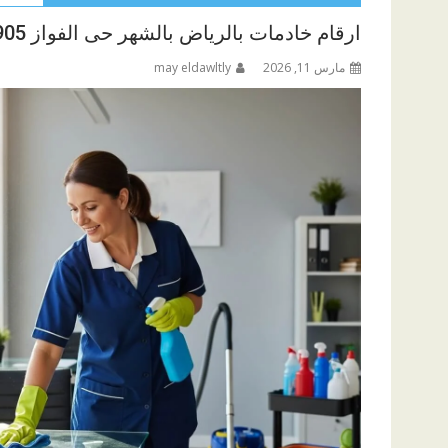
ارقام خادمات بالرياض بالشهر حى الفواز 0575268905
مارس 11, 2026
may eldawltly