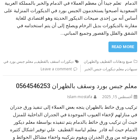
الدمام تعلم جيدا أن معظم العملاء في الدمام والخبر بالمملكة العربية
السعودية أصبحوا يستخدمون الجبس بورد في الديكورات المنزلية على
أساس أنه من إحدى صيحات الديكور الحديثة وهو اقتصادي للغاية
مقارنة بالديكورات بديل الرخام ويصلح إلى أن يتم استخدامه في
الشقق والفلل والقصور وجميع المباني…
READ MORE
,
صبغ ودهانات القطيف والظهران
ديكورات اسقف بالقطيف
معلم جبس بورد في
,
سيهات
معلم ديكورات جبس الخبر
Leave a comment
معلم جبس بورد وسقف بالظهران 0564546253
أغسطس 15, 2025
Islam mostafa
تركيب ورق حائط بالظهران يتجه بعض العملاء إلى تنفيذ ورق جدران
في منازلهم لإخفاء العيوب الموجودة في الجدران الداخلية للمنزل
حيث أن تركيب ورق حائط بالدمام يتم تنفيذه بواسطة معلم ديكور
الدمام حيث أنه قادر معلم لياسة القطيف علي توفير اشكال كثيره
ومتنوعه من ورق الجدران ويقوم بتركيبه واخفاء مشاكل الحوائط و