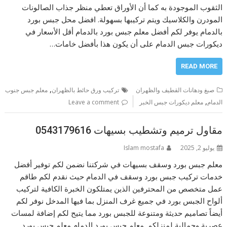
الثقوب الموجودة به كما أن الأوراق تعطي منظر جذاب الصالونات
المودرن والكلاسيك ويتم تركيبها بسهولة. افضل محل جبس بورد
بالدمام يوفر لكم أفضل معلم جبس بورد بالدمام أقل الأسعار في
ديكورات جبس الدمام على أن يكون هذا بأفضل خامات…
READ MORE
,
صبغ ودهانات القطيف والظهران
تركيب ورق حائط بالظهران
معلم جبس جنوب
,
الدمام
معلم ديكورات جبس الخبر
Leave a comment
مقاول ترميم وتشطيب بسيهات 0543179616
يوليو 2, 2025
Islam mostafa
معلم جبس بورد وسقف بسيهات في شركتنا نضمن لكم توفير أفضل
خدمات تركيب جبس بورد وسقف في الدمام حيث نقدم لكم طاقم
عمل متخصص من المحترفين الذين يمتلكون الخبرة الكافية لتركيب
ألواح الجبس بورد في جميع غرف المنزل بما فيها المدخل نوفر لكم
أيضاً تصاميم حديثة ومتنوعة للجبس بورد مما يتيح لكم إضافة لمسات
عصرية وجمالية لمنزلكم. معلم جبس بورد الدمام معلم جبس بورد