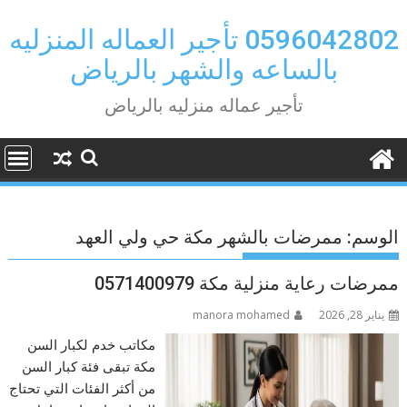
Ski
t
0596042802 تأجير العماله المنزليه
conten
بالساعه والشهر بالرياض
تأجير عماله منزليه بالرياض
الوسم:
ممرضات بالشهر مكة حي ولي العهد
ممرضات رعاية منزلية مكة 0571400979
يناير 28, 2026
manora mohamed
مكاتب خدم لكبار السن
مكة تبقى فئة كبار السن
من أكثر الفئات التي تحتاج