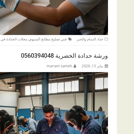
,
حداد الدمام والخبر
فني تصليح مطابخ المنيوم
محلات الحدادة في ا
ورشة حدادة الخضرية 0560394048
يناير 13, 2026
mariam sameh