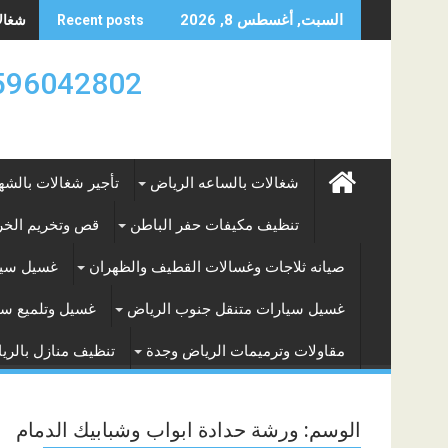
Skip
شغالات
السبت, أغسطس 8, 2026
Recent posts
to
content
0596042802 تأجير العماله المنزليه بالساعه والشه
شغالات بالساعه الرياض
تأجير شغالات بالشه
تنظيف مكيفات حفر الباطن
قص وتخريم الخرس
صيانه ثلاجات وغسالات القطيف والظهران
غسيل سيا
غسيل سيارات متنقل جنوب الرياض
غسيل وتلميع سي
مقاولات وترميمات الرياض وجدة
تنظيف منازل بالري
الوسم:
ورشة حدادة ابواب وشبابيك الدمام