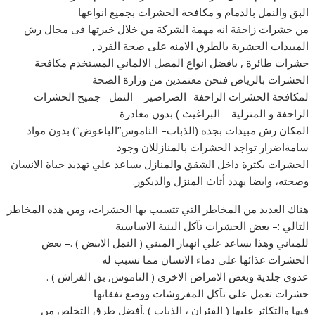
البق والنمل بالدمام و مكافحة الحشرات بجميع انواعها
من حشرات زاحفة انه مهمة الشركة من خلال خبرتها فى مجال رش
المبيدات الحشرية بالطرق الامنه على صحة الفرد ,
حشرات طائرة , بافضل انواع المصل الالماني المستخدم مكافحة
الحشرات بالرياض فنحن معتمدين من وزارة الصحة
لمكافحة الحشرات الزاحفة- الصراصير – النمل– جميح الحشرات
الزاحفة و المنزلية – البراغيث ) بدون مغادرة
المكان رش مبيدات بجده (الذباب– الناموس”الباعوض“) بدون مواد
سامةاضرار تواجد الحشرات بالمنازللان وجود
الحشرات بكثرة داخل الشقق والمنازل يساعد علي تهديد حياة الانسان
وصحته، وايضا يهدد أثاث المنزل والديكور.
هناك العديد من المخاطر التي تتسبب بها الحشرات، ومن هذه المخاطر
التالي :– بعض الحشرات تآكل البنية الاساسية
للمباني وهذا يساعد علي انهيار المبني ( النمل الابيض ) .– بعض
الحشرات غذائها علي دماء الانسان مما تسبب له
عدوي جلدية وبعض الامراض الاخرى ( الناموس, بق الفراش ) .–
حشرات تعمل علي تآكل المفروشات ووضع نفقاتها
فيها والتكاثر عليها ( الفئران ، الذباب ) .أفضل طرق التخلص من