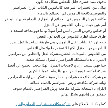
باقوي مبيد حشرى قاتل للتخلص بشكل قد يكون
نهائى من الحشرات المزعجة كالناموس الذباب الوزغ الصراصير
والبعوض.مكافحة الناموس في الحدائق بالدمام
مكافحة ورش الناموس فى الحدائق او المزارع بالدمام قد يراه البعض
أمر هين حيث ان طرد الناموس عن المنزل
أو حدائق وحوش المنزل ليس امرأ سهلا نهائيا فهو بحاجة استخدام
طرق حديثة لطرد الناموس من الحدائق، البعض
يتجه لزراعة نباتات تقتل الناموس، هي طريقة تساعد بالفعل بطرد
الناموس من المنزل لكنها لا تستمر طويلا مثل التخلص
من الناموس بالمبيدات الحشرية.شركة لقتل والتخلص من صراصير
المنزل بالدماممشكلة الصراصير بالمنزل مشكلة صعبة
جدا فهي تسبب إزعاج لأصحاب المنزل، لهذا يبحث الجميع عن أفضل
شركة لمكافحة وبخ الصراصير بالدمام، عميلنا الكريم
مع شركة مكافحة حشرات بالدمام سوف تتمكن من ابادة الصراصير
نهائيا.شركة مكافحة و رش الصراصير بالدمام عملائنا
الكرام بالاستعانة بشركة مكافحة ورش الصراصير بالدمام سوف
تتمكنوا من إبادتهم بشكل نهائي.
كما يمكنك الاطلاع على
شركة مكافحة حشرات بالدمام والخبر