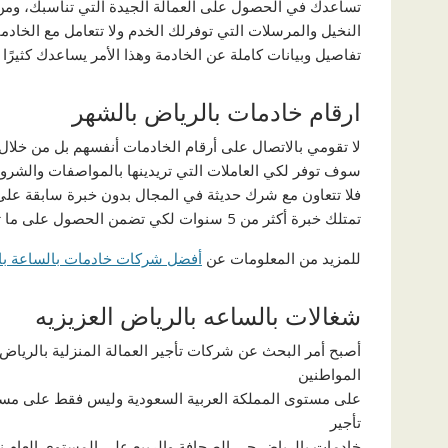
تساعدك في الحصول على العمالة الجيدة التي تناسبك، ومن 
النخيل والمرسلات التي توفرلك الخدم ولا تتعامل مع الخ
تفاصيل وبيانات كاملة عن الخادمة وهذا الأمر يساعدك كثي
ارقام خادمات بالرياض بالشهر
لا تقومي بالاتصال على أرقام الخادمات أنفسهم بل من خلا
سوف توفر لكي العاملات التي تريدينها بالمواصفات والشروط ا
فلا تتعاون مع شرك حديثة في المجال بدون خبرة سابقة على
تمتلك خبرة أكثر من 5 سنوات لكي تضمن الحصول على ما تريد بالخبرة والكفاءة التي تحتاج لها.
للمزيد من المعلومات عن
أفضل شركات خادمات بالساعة با
شغالات بالساعه بالرياض العزيزيه
أصبح أمر البحث عن شركات تأجير العمالة المنزلية بالرياض ح
المواطنين
على مستوى المملكة العربية السعودية وليس فقط على مستوى
تأجير
خادمات بالرياض حى الصحافة والربيع على المستوى العام نظرً