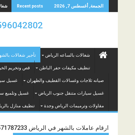
Skip
شغالات
الجمعة, أغسطس 7, 2026
Recent posts
to
content
0596042802 تأجير العماله المنزليه بالساعه والشه
شغالات بالساعه الرياض
تأجير شغالات بالشه
تنظيف مكيفات حفر الباطن
قص وتخريم الخرس
صيانه ثلاجات وغسالات القطيف والظهران
غسيل سيا
غسيل سيارات متنقل جنوب الرياض
غسيل وتلميع سي
مقاولات وترميمات الرياض وجدة
تنظيف منازل بالري
ارقام عاملات بالشهر في الرياض 0571787233