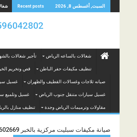
Skip
شغالات
السبت, أغسطس 8, 2026
Recent posts
to
content
0596042802 تأجير العماله المنزليه بالساعه والشه
شغالات بالساعه الرياض
تأجير شغالات بالشه
تنظيف مكيفات حفر الباطن
قص وتخريم الخرس
صيانه ثلاجات وغسالات القطيف والظهران
غسيل سيا
غسيل سيارات متنقل جنوب الرياض
غسيل وتلميع سي
مقاولات وترميمات الرياض وجدة
تنظيف منازل بالري
صيانة مكيفات سبليت مركزية بالخبر 0544602669