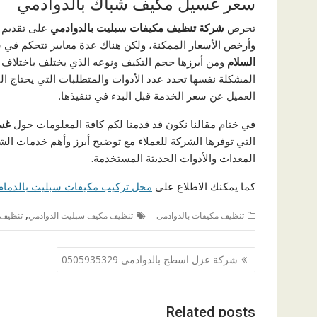
سعر غسيل مكيف شباك بالدوادمي
تحرص
شركة تنظيف مكيفات سبليت بالدوادمي
على تقديم 
وأرخص الأسعار الممكنة، ولكن هناك عدة معايير تتحكم في
السلام
ومن أبرزها حجم التكيف ونوعه الذي يختلف باختلاف ا
المشكلة نفسها تحدد عدد الأدوات والمتطلبات التي يحتاج ال
العميل عن سعر الخدمة قبل البدء في تنفيذها.
في ختام مقالنا نكون قد قدمنا لكم كافة المعلومات حول
غس
التي توفرها الشركة للعملاء مع توضيح أبرز وأهم خدمات ال
المعدات والأدوات الحديثة المستخدمة.
كما يمكنك الاطلاع على
محل تركيب مكيفات سبليت بالدمام 539438959
,
تنظيف مكيفات بالدوادمى
تنظيف مكيف سبليت الدوادمي
تنظيف 
تصفّح
شركة عزل اسطح بالدوادمي 0505935329
المقالات
Related posts