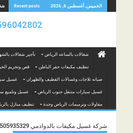
Skip
شغال
الخميس, أغسطس 6, 2026
Recent posts
to
content
0596042802 تأجير العماله المنزليه بالساعه والشه
شغالات بالساعه الرياض
تأجير شغالات بالشه
تنظيف مكيفات حفر الباطن
قص وتخريم الخرس
صيانه ثلاجات وغسالات القطيف والظهران
غسيل سيا
غسيل سيارات متنقل جنوب الرياض
غسيل وتلميع سي
مقاولات وترميمات الرياض وجدة
تنظيف منازل بالري
شركة غسيل مكيفات بالدوادمي 0505935329