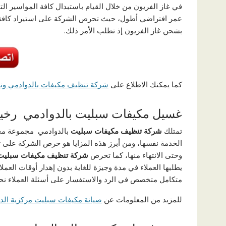
في غاز الفريون من خلال القيام باستبدال كافة المواسير ال
عمر افتراضي أطول، حيث تحرص الشركة على استيراد كافة ال
بشحن غاز الفريون إذ تطلب الأمر ذلك.
كما يمكنك الاطلاع على
شركة تنظيف مكيفات بالدوادمي ونفي 935329
غسيل مكيفات سبليت بالدوادمي رخ
تمتلك
شركة تنظيف مكيفات سبليت
بالدوادمي مجموعة مختل
الخدمة نفسها، ومن أبرز هذه المزايا هو حرص الشركة على تبادل
وحتى الانتهاء منها، كما تحرص
شركة تنظيف مكيفات سبليت 
يطلبها العملاء في مدة وجيزة للغاية بدون إهدار أوقات العمل
متكامل متخصص في الرد والاستفسار على أسئلة العملاء نحو الخدمات المق
للمزيد من المعلومات عن
صيانة مكيفات سبليت مركزية الدمام 438959