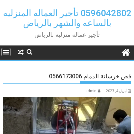
Ski
t
0596042802 تأجير العماله المنزليه
conten
بالساعه والشهر بالرياض
تأجير عماله منزليه بالرياض
قص خرسانة الدمام 0566173006
أبريل 4, 2023
admin