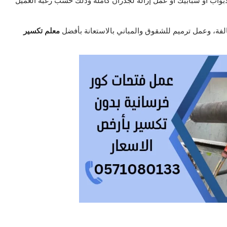
بواب أو شبابيك أو عمل إزالة لجدران كاملة وذلك حسب رغبة العميل
الفة، وعمل ترميم للشقوق والمباني بالاستعانة بأفضل
معلم تكسير