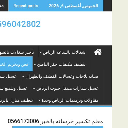
Skip
شغال
الخميس, أغسطس 6, 2026
Recent posts
to
content
0596042802 تأجير العماله المنزليه بالساعه والشه
شغالات بالساعه الرياض
تأجير شغالات بالشه
تنظيف مكيفات حفر الباطن
قص وتخريم الخرس
صيانه ثلاجات وغسالات القطيف والظهران
غسيل سيا
غسيل سيارات متنقل جنوب الرياض
غسيل وتلميع سي
مقاولات وترميمات الرياض وجدة
تنظيف منازل بالري
معلم تكسير خرسانه بالخبر 0566173006