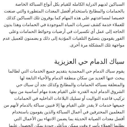
السباكين لديهم الدراية الكامله للقيام بكل أنواع السباكة الخاصة
بالحمامات والمطابخ باستخدام أفضل المعدات المتطورة والتي صنعت
خصيصا لمساعدتهم على هذه المهام كما يوفرون تلك السباكين كذلك
للعملاء خدمة كشف تسربات المياه الموجودة في الحمامات وهذا بدون
الحاجه إلى عمل أي تكسيرات في أرضيات وحوائط الحمامات وعلى
الفور يقومون بتصليح التلفيات المؤدية إلى ذلك و يضمنون للعميل عدم
مواجهة تلك المشكلة مرة أخرى.
سباك الدمام حي العزيزية
يقوم سباك الدمام حي المحمدية بتقديم جميع الخدمات التي لطالما
يبحث عنها العديد من سكان منطقة الدمام والأحياء التابعة لها
والمتعلقة بسباكه الحمامات والمطابخ وكذلك نجد أن سباك حي
الشروق الدمام لديه القدره على القيام بعدة مهام أساسية من بينها
تركيب قاعده التواليت أو تسليك البلاعات الداخليه في الحمامات
جميعها خدمات لا يقدر على القيام بها إلا فنيين سباكة بالدمام لأنهم من
المعلمين المحترفين في أعمال السباكة والذين يقومون باستخدام
أفضل معدات الصيانة الحديثة بما يضمن الانتهاء بين الأعمال التي
يطلبها العملاء بأسرع وقت ممكن وبأعلى جودة يمكن الحصول عليها