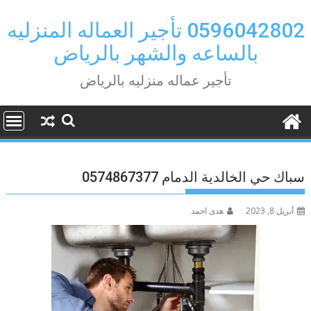
Ski
t
0596042802 تأجير العماله المنزليه
conten
بالساعه والشهر بالرياض
تأجير عماله منزليه بالرياض
سباك حي الخالدية الدمام 0574867377
أبريل 8, 2023
هدى احمد