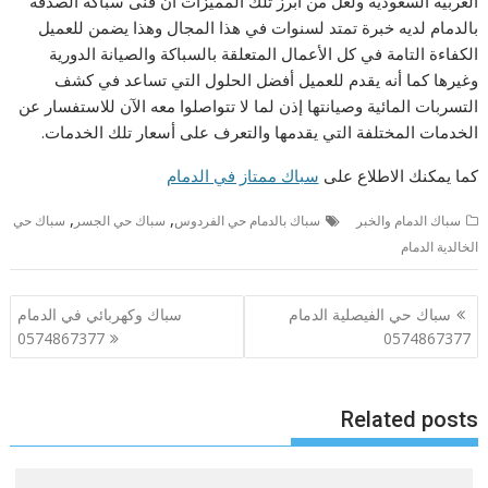
العربية السعودية ولعل من أبرز تلك المميزات أن فنى سباكة الصدفة
بالدمام لديه خبرة تمتد لسنوات في هذا المجال وهذا يضمن للعميل
الكفاءة التامة في كل الأعمال المتعلقة بالسباكة والصيانة الدورية
وغيرها كما أنه يقدم للعميل أفضل الحلول التي تساعد في كشف
التسربات المائية وصيانتها إذن لما لا تتواصلوا معه الآن للاستفسار عن
الخدمات المختلفة التي يقدمها والتعرف على أسعار تلك الخدمات.
كما يمكنك الاطلاع على
سباك ممتاز في الدمام
,
,
سباك الدمام والخبر
سباك بالدمام حي الفردوس
سباك حي الجسر
سباك حي
الخالدية الدمام
تصفّح
سباك حي الفيصلية الدمام
سباك وكهربائي في الدمام
المقالات
0574867377
0574867377
Related posts