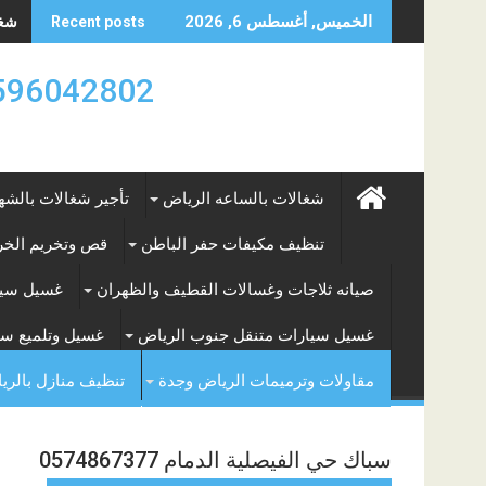
Skip
شغال
الخميس, أغسطس 6, 2026
Recent posts
to
content
0596042802 تأجير العماله المنزليه بالساعه والشه
شغالات بالساعه الرياض
تأجير شغالات بالشه
تنظيف مكيفات حفر الباطن
قص وتخريم الخرس
صيانه ثلاجات وغسالات القطيف والظهران
غسيل سيا
غسيل سيارات متنقل جنوب الرياض
غسيل وتلميع سي
مقاولات وترميمات الرياض وجدة
تنظيف منازل بالري
سباك حي الفيصلية الدمام 0574867377