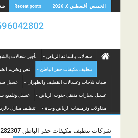
Skip
شغال
الخميس, أغسطس 6, 2026
Recent posts
to
content
0596042802 تأجير العماله المنزليه بالساعه والشه
شغالات بالساعه الرياض
تأجير شغالات بالشه
تنظيف مكيفات حفر الباطن
قص وتخريم الخرس
صيانه ثلاجات وغسالات القطيف والظهران
غسيل سيا
غسيل سيارات متنقل جنوب الرياض
غسيل وتلميع سي
مقاولات وترميمات الرياض وجدة
تنظيف منازل بالري
شركات تنظيف مكيفات حفر الباطن 0511282307