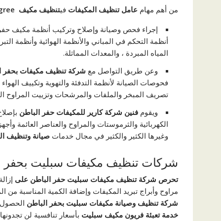
من أهم مهام
عامل تنظيف المكيفات
في
تنظيف مكيف
gree
إجراء فحص وصيانة وإصلاح وتركيب أنظمة مكيف حفر 
أنظمة التحكم في المباني والأنظمة الهوائية وأنظمة التبر
المياه المبردة ، والمعدات المماثلة.
وعن طريق التواصل مع
شركة تنظيف مكيفات بحفر ا
فحوصات الصيانة لأنظمة التدفئة والتهوية وتكييف الهوا
تصريف المبخر والملفات والمرشحات وتزييت المراوح ال
ويقوم
فنين
شركة كارير للمكيفات حفر الباطن
بإصلاح
الكهربائية والثرموستات والمراوح والعناصر العائمة وأجه
وغيرها الكثير والكثير في مجال خدمات
صيانة وتنظيف ال
شركات تنظيف مكيفات سبليت بحفر ا
تحرص شركة تنظيف مكيفات سبليت حفر الباطن على
إزال
مراوح وأبراج تبريد المكيفات وإضافة الكمية المناسبة من الم
شركة
تنظيف وصيانة مكيفات سبليت بحفر الباطن
الحصول 
خدمة تعبئة فريون مكيف سبليت
بأسعار تنافسية لن تجدونها 