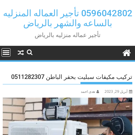
Ski
t
0596042802 تأجير العماله المنزليه
conten
بالساعه والشهر بالرياض
تأجير عماله منزليه بالرياض
تركيب مكيفات سبليت بحفر الباطن 0511282307
أبريل 29, 2023
هدى احمد