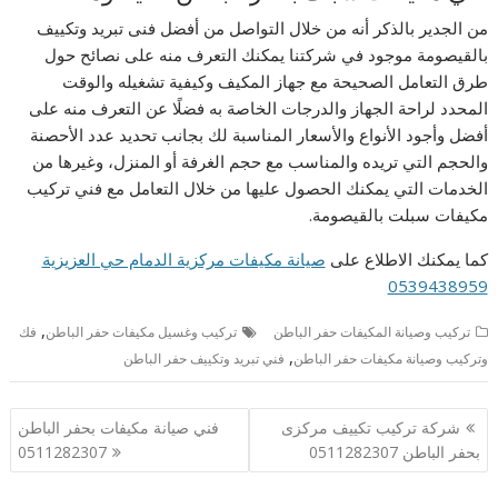
من الجدير بالذكر أنه من خلال التواصل من أفضل فنى تبريد وتكييف
بالقيصومة موجود في شركتنا يمكنك التعرف منه على نصائح حول
طرق التعامل الصحيحة مع جهاز المكيف وكيفية تشغيله والوقت
المحدد لراحة الجهاز والدرجات الخاصة به فضلًا عن التعرف منه على
أفضل وأجود الأنواع والأسعار المناسبة لك بجانب تحديد عدد الأحصنة
والحجم التي تريده والمناسب مع حجم الغرفة أو المنزل، وغيرها من
الخدمات التي يمكنك الحصول عليها من خلال التعامل مع فني تركيب
مكيفات سبلت بالقيصومة.
كما يمكنك الاطلاع على
صيانة مكيفات مركزية الدمام حي العزيزية
0539438959
,
تركيب وصيانة المكيفات حفر الباطن
تركيب وغسيل مكيفات حفر الباطن
فك
,
وتركيب وصيانة مكيفات حفر الباطن
فني تبريد وتكييف حفر الباطن
تصفّح
شركة تركيب تكييف مركزى
فني صيانة مكيفات بحفر الباطن
المقالات
بحفر الباطن 0511282307
0511282307