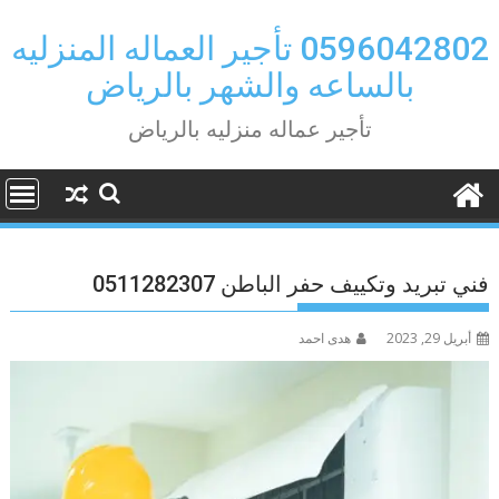
Ski
t
0596042802 تأجير العماله المنزليه
conten
بالساعه والشهر بالرياض
تأجير عماله منزليه بالرياض
فني تبريد وتكييف حفر الباطن 0511282307
أبريل 29, 2023
هدى احمد