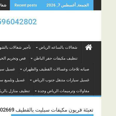
Skip
شغالات
الجمعة, أغسطس 7, 2026
Recent posts
to
content
0596042802 تأجير العماله المنزليه بالساعه والشه
شغالات بالساعه الرياض
تأجير شغالات بالشه
تنظيف مكيفات حفر الباطن
قص وتخريم الخرس
صيانه ثلاجات وغسالات القطيف والظهران
غسيل سيا
غسيل سيارات متنقل جنوب الرياض
غسيل وتلميع سي
مقاولات وترميمات الرياض وجدة
تنظيف منازل بالري
تعبئة فريون مكيفات سبليت بالقطيف 0544602669