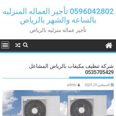
Ski
t
0596042802 تأجير العماله المنزليه
conten
بالساعه والشهر بالرياض
تأجير عماله منزليه بالرياض
شركة تنظيف مكيفات بالرياض المشاعل
0535705429
أغسطس 20, 2023
admin