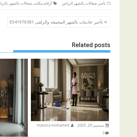
تأجير شغالات بالشهر الرياض
أرقام مكاتب شغالات بالشهر بالري
تصفّح
تأجير خادمات بالشهر المجمعه والزلفى 0541976381
المقالات
Related posts
سبتمبر 29, 2025
manora mohamed
0