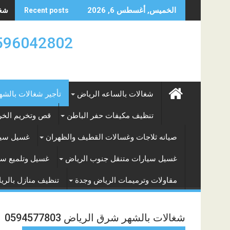
Skip
شغال
الخميس, أغسطس 6, 2026
Recent posts
to
content
0596042802 تأجير العماله المنزليه بالساعه والشه
شغالات بالساعه الرياض
تأجير شغالات بالشه
تنظيف مكيفات حفر الباطن
قص وتخريم الخرس
صيانه ثلاجات وغسالات القطيف والظهران
غسيل سيا
غسيل سيارات متنقل جنوب الرياض
غسيل وتلميع سي
مقاولات وترميمات الرياض وجدة
تنظيف منازل بالري
شغالات بالشهر شرق الرياض 0594577803