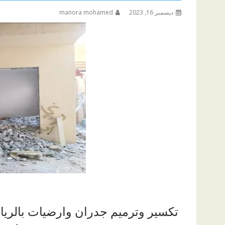
ديسمبر 16, 2023
manora mohamed
تكسير وترميم جدران وارضيات بالري