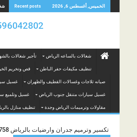
Skip
شغال
الخميس, أغسطس 6, 2026
Recent posts
to
content
0596042802 تأجير العماله المنزليه بالساعه والشه
شغالات بالساعه الرياض
تأجير شغالات بالشه
تنظيف مكيفات حفر الباطن
قص وتخريم الخرس
صيانه ثلاجات وغسالات القطيف والظهران
غسيل سيا
غسيل سيارات متنقل جنوب الرياض
غسيل وتلميع سي
مقاولات وترميمات الرياض وجدة
تنظيف منازل بالري
تكسير وترميم جدران وارضيات بالرياض 0543219758