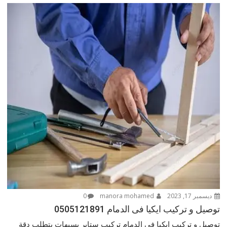
ديسمبر 17, 2023
manora mohamed
0
توصيل و تركيب ايكيا فى الدمام 0505121891
توصيل و تركيب ايكيا فى الدمام تركيب ستاير بسيهات يتطلب دقة