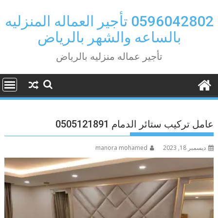
Ski
t
0596042802 تأجير العماله المنزليه
conten
بالساعه والشهر بالرياض
تأجير عماله منزليه بالرياض
عامل تركيب ستائر الدمام 0505121891
ديسمبر 18, 2023
manora mohamed