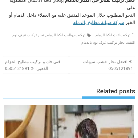
عامل تركيب ستائر حى المنار بالدمام
بإنجاز كافة الأعمال المطلوبة
على
النحو المطلوب خلال الموعد المتفق عليه مع العملاء داخل الدمام أو
الخبر
شركة صيانة مطابخ بالدمام
,
تركيب اثاث ايكيا الدمام
تركيب دواليب ايكيا الدمام
نجار ‏تركيب غرف نوم
,
الثقبة
نجار تركيب غرف نوم بالدمام
تصفّح
افضل نجار خشب سيهات
فنى فك و تركيب مطابخ الحزام
المقالات
0505121891
الذهبى 0505121891
Related posts