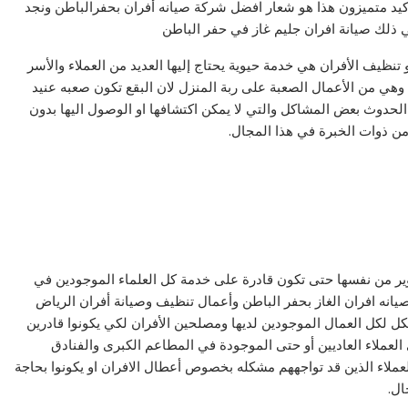
أكيد متميزون هذا هو شعار افضل شركة صيانه أفران بحفرالباطن ونجد
في ذلك صيانة افران جليم غاز في حفر الباطن
نظيف الأفران هي خدمة حيوية يحتاج إليها العديد من العملاء والأسر
وهي من الأعمال الصعبة على ربة المنزل لان البقع تكون صعبه عنيد
الحدوث بعض المشاكل والتي لا يمكن اكتشافها او الوصول اليها بدون
ن ذوات الخبرة في هذا المجال.
ير من نفسها حتى تكون قادرة على خدمة كل العلماء الموجودين في
يانه افران الغاز بحفر الباطن وأعمال تنظيف وصيانة أفران الرياض
 لكل العمال الموجودين لديها ومصلحين الأفران لكي يكونوا قادرين
العملاء العاديين أو حتى الموجودة في المطاعم الكبرى والفنادق
عملاء الذين قد تواجههم مشكله بخصوص أعطال الافران او يكونوا بحاجة
ال.