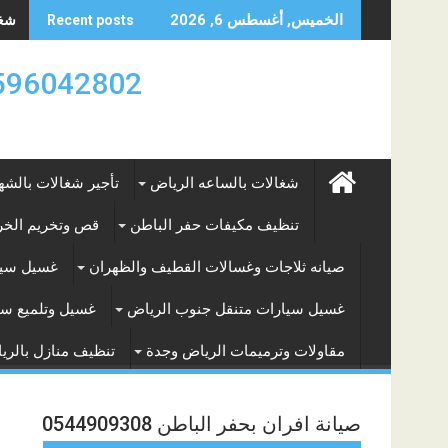
Skip
شغال
الخميس, أغسطس 6, 2026
Recent posts
to
content
0596042802 تأجير العماله المنزليه بالساعه والشه
شغالات بالساعه الرياض
تأجير شغالات بالشه
تنظيف مكيفات حفر الباطن
قص وتخريم الخرس
صيانه ثلاجات وغسالات القطيف والظهران
غسيل سيا
غسيل سيارات متنقل جنوب الرياض
غسيل وتلميع سي
مقاولات وترميمات الرياض وجدة
تنظيف منازل بالري
صيانة افران بحفر الباطن 0544909308