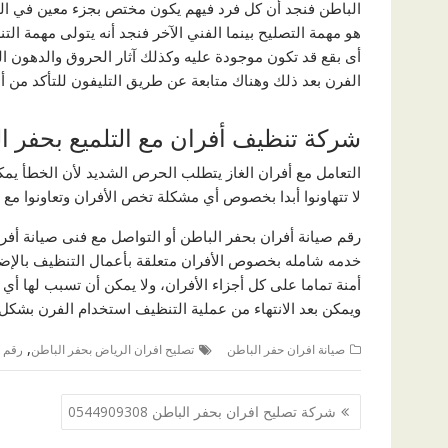
الباطن فنجد أن كل فرد فيهم يكون مختص بجزء معين في ال
هو مهمة التصليح بينما الفني الآخر فنجد أنه يتولى مهمة التن
أى بقع قد تكون موجودة عليه وكذلك آثار الحروق والدهون ا
الفرن بعد ذلك وهناك متابعة عن طريق التليفون للتأكد من أ
شركة تنظيف أفران مع التلميع بحفر ا
التعامل مع أفران الغاز يتطلب الحرص الشديد لأن الخطأ يمكن
لا تتهاونوا أبدا بخصوص أي مشكلة تخص الأفران وتعاونوا م
رقم صيانة أفران بحفر الباطن أو التواصل مع فنى صيانة أفر
خدمه شامله بخصوص الأفران متعلقة بأعمال التنظيف بالإضاف
أمنة تماما على كل أجزاء الأفران، ولا يمكن أن تسبب لها أ
ويمكن بعد الانتهاء من عملية التنظيف استخدام الفرن بشكل
,
صيانة افران حفر الباطن
تصليح افران الرياض بحفر الباطن
رقم ص
تصفّح
شركة تصليح افران بحفر الباطن 0544909308
المقالات