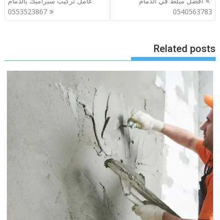
افضل مبلط في الدمام
عامل تركيب سيراميك بالدمام
المقالات
0553523867
0540563783
Related posts