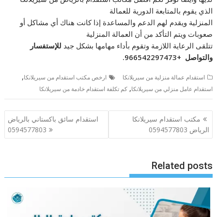
الذي يقوم بالمتابعة الدورية للعمالة
المنزلية ويقدم لهم الدعم والمساعدة إذا كانت هناك أي مشاكل أو
صعوبات ويتم التأكد من أن العمالة المنزلية
تتلقى الرعاية اللازمة وتقوم بأداء مهامها بشكل جيد
للإستفسار
والتواصل +966542297473
.
,
استقدام عمالة منزلية من سيريلانكا
ارخص مكتب استقدام من سيريلانكا
,
استقدام عامل منزلي من سيريلانكا
كم تكلفة استقدام خادمة من سيريلانكا
تصفّح
مكتب استقدام سيريلانكا
استقدام سائق باكستاني بالرياض
المقالات
الرياض 0594577803
0594577803
Related posts