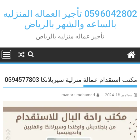
Ski
t
0596042802 تأجير العماله المنزليه
conten
بالساعه والشهر بالرياض
تأجير عماله منزليه بالرياض
مكتب استقدام عمالة منزلية سيريلانكا 0594577803
سبتمبر 18, 2024
manora mohamed