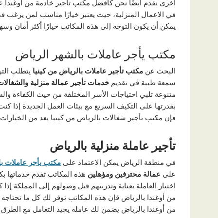
أخرى نقدم أيضًا نحن كأفضل مكتب تأجير خادمة من أوغندا عا
في الاعمال المنزلية، حيث يعتبر خيارًا مناسب لمن يرغب ف
يمكن أن يكون التوجه إلى هذه المكاتب خيارًا أكثر أمان وس
مكتب يأجر عاملات بالشهر الرياض
البحث عن
مكتب تأجير عاملات بالرياض من كينيا
يتطلب التر
سمعة طيبة في تقديم
خدمات تأجير عمالة منزلية
والشغالات
متنوعة تلبي احتياجات الأسر المختلفة من حيث الكفاءة والسع
بقدرتها على التكيف السريع مع بيئات العمل الجديدة إذا ك
فإن مكتب تأجير شغالات بالرياض من كينيا يعد من الخيارات ا
تأجير عاملة منزلية بالرياض
في منطقة الرياض يمكن الاعتماد على
مكتب يأجر عاملات ب
على
عمالة محترفين
ومؤهلين
هذه المكاتب تقدم خدماتها بك
اختيار العاملة بعناية وتدريبهم قبل وصولهم إلى المملكة إذا 
من أوغندا بالرياض فإن هذه المكاتب توفر لك كل ما تحتاجه
من أوغندا بالرياض يضمن لك عاملة يجيد التعامل مع الطرق 