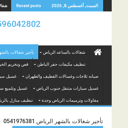
Skip
شغالات
السبت, أغسطس 8, 2026
Recent posts
to
content
0596042802 تأجير العماله المنزليه بالساعه والشه
شغالات بالساعه الرياض
تأجير شغالات بالشه
تنظيف مكيفات حفر الباطن
قص وتخريم الخرس
صيانه ثلاجات وغسالات القطيف والظهران
غسيل سيا
غسيل سيارات متنقل جنوب الرياض
غسيل وتلميع سي
مقاولات وترميمات الرياض وجدة
تنظيف منازل بالري
تأجير شغالات بالشهر الرياض 0541976381