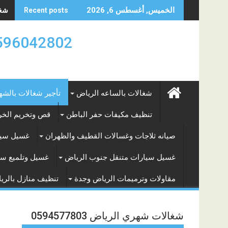
Skip
شغال
الخميس, أغسطس 6, 2026
Recent posts
to
content
0596042802 تأجير العماله المنزليه بالساعه والشه
شغالات بالساعه الرياض
تأجير شغالات بالشه
تنظيف مكيفات حفر الباطن
قص وتخريم الخرس
صيانه ثلاجات وغسالات القطيف والظهران
غسيل سيا
غسيل سيارات متنقل جنوب الرياض
غسيل وتلميع سي
مقاولات وترميمات الرياض وجدة
تنظيف منازل بالري
شغالات شهري الرياض 0594577803