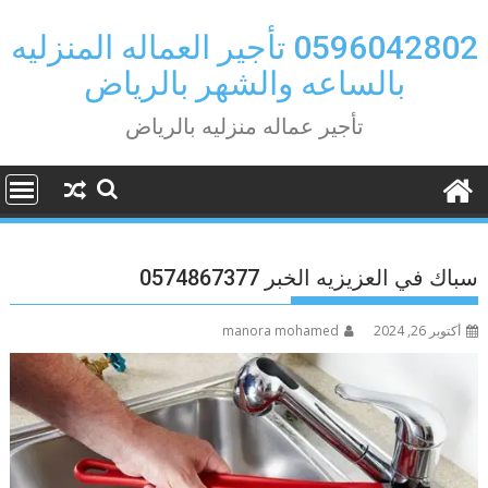
Ski
t
0596042802 تأجير العماله المنزليه
conten
بالساعه والشهر بالرياض
تأجير عماله منزليه بالرياض
سباك في العزيزيه الخبر 0574867377
أكتوبر 26, 2024
manora mohamed