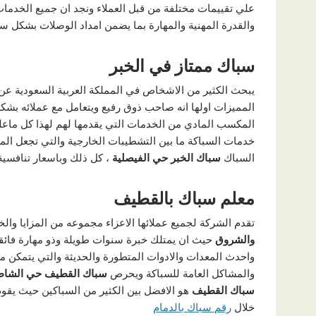
علي تقييمات مختلفة من قبل العملاء ونجد ان جميع الخدمات
والقدرة المهنية والمهارة بما يضمن امداد الوصلات بشكل سل
سباك ممتاز في الخبر
يبحث الكثير من الاشخاص في المملكة العربية السعودية ع
المميزات اولها انه صاحب ذوق رفيع ويتعامل مع عملائه بش
المكسب المادي من الخدمات التي يقدمها لهم لهذا كل ماعل
خدمات السباكة ما بين التشطيبات الخارجية والتي تجعل المك
السباك
سباك الخبر حي الفيصلية
، كل ذلك وباسعار تنافس
معلم سباك بالقطيف
تقدم الشركة لجميع عملائها الاعزاء مجموعه من المزايا والخ
والشروق
حيث ان يمتلك خبرة سنوات طويلة وذو مهارة فائق
واحدث المعدات والادوات المتطورة والحديثة والتي يتمكن م
والمشاكل العامة للسباكة ويحرص
سباك القطيف حي الشا
سباك القطيف
هو الافضل بين الكثير من السباكين حيث يقو
خلال
رقم سباك بالدمام