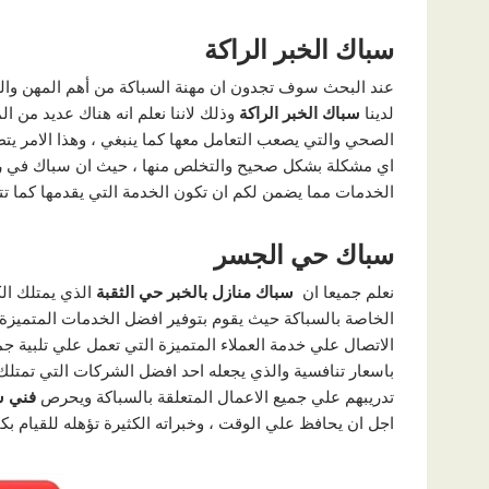
سباك الخبر الراكة
عند البحث سوف تجدون ان مهنة السباكة من أهم المهن والح
لدينا
سباك الخبر الراكة
وذلك لاننا نعلم انه هناك عديد من 
الصحي والتي يصعب التعامل معها كما ينبغي ، وهذا الامر يت
اي مشكلة بشكل صحيح والتخلص منها ، حيث ان سباك في رأس 
الخدمات مما يضمن لكم ان تكون الخدمة التي يقدمها كما ت
سباك حي الجسر
نعلم جميعا ان
سباك منازل بالخبر حي الثقبة
الذي يمتلك الك
الخاصة بالسباكة حيث يقوم بتوفير افضل الخدمات المتميزة
الاتصال علي خدمة العملاء المتميزة التي تعمل علي تلبية جم
باسعار تنافسية والذي يجعله احد افضل الشركات التي تمتل
تدريبهم علي جميع الاعمال المتعلقة بالسباكة ويحرص
فني س
اجل ان يحافظ علي الوقت ، وخبراته الكثيرة تؤهله للقيام بكا