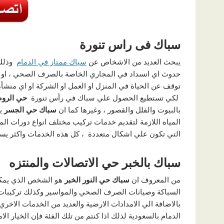
سباك فى راس تنورة
يبحث العديد من الاشخاص عن
سباك ممتاز في الدمام
وذلك ل
حدوث اي انسداد في المجاري الخاصة بالصرف الصحي ، او ال
توقف عن الحياة في المنزل او العمل او الشركة او اي منش
لكي تستطيع الحصول علي سباك في رأس تنورة
حي الرو
بالبيوت والفلل والقصور ، وغيرها كما ان
سباك حي الجسر
ي
المياه اللازمة لتقديم خدمات تركيب مختلف انواع دورات المي
التي تكون علي اشكال متعددة ، كل هذه الخدمات واكثر يست
سباك بالخبر حي الاتصالات والمنتزه
من المعروف ان
سباك حي النور الخبر
هو الشخص الذي يمكن 
السباكة وصيانات الصرف الصحي والمواسير وكذلك تركيبات ا
بالاضافة الي الامدادات الارضية والعديد من الخدمات الاخري
الدمام بالسعودية لذلك اذا كنتم من تلك الفئة فإن الخيار ال