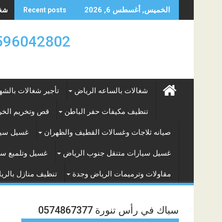
Skip
شغال
الخميس, أغسطس 6, 2026
Recent posts
to
content
0596042802 تأجير العماله المنزليه بالساعه والشه
شغالات بالساعه الرياض
تأجير شغالات بالشه
تنظيف مكيفات حفر الباطن
قص وتخريم الخرس
صيانه ثلاجات وغسالات القطيف والظهران
غسيل سيا
غسيل سيارات متنقل جنوب الرياض
غسيل وتلميع سي
مقاولات وترميمات الرياض وجدة
تنظيف منازل بالري
سباك في رأس تنورة 0574867377