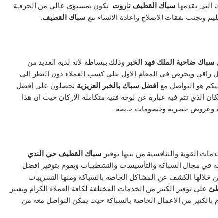
 التي يقدمها
سباك القطيف تاروت
تكون بمستوي عالي من الحرفية
يم وتجنب نفقات الاصلاح واعادة الانشاء مع
سباك القطيف
.
ن
سباك ضاحية الملك فهد الخبر
وذلك ببساطة لانه لديه العديد من
كل راقي ويحرص في المقام الاول علي كسب العملاء دون النظر الي
يكم هو التواصل مع
افضل سباك بالخبر العزيزية
تحصلون علي افضل
ان الذي تتم فيه عبارة عن لوحة فنية متكاملة الاركان حيث ان هذا
ية وعروض حصرية وخصومات خاصة .
دمات القوية والتنافسية من بينها توفير
سباك القطيف حي الندي
ة في مجال السباكة والتأسيسات والتشطيبات ويقوم بتوفير افضل
ن خلالها الكشف عن المشاكل الخاصة بالسباكة ومنها التسريبات
طئ
علي توفير الكثير من الخدمات المختلفة لكافة العملاء الكرام ويعتبر
م بالكثير من الاعمال الخاصة بالسباكة حيث يمكن التواصل معه من