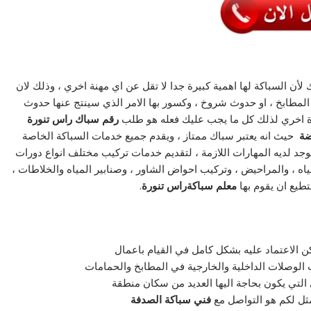
أن السباكة لها اهمية كبيرة جدا لا تقل عن اي مهنة اخري ، وذلك لان
مطابخ ، او حدوث شروخ ، وكسور بها الامر الذي سينتج عنها حدوث
أة اخري لذلك كل ما يجب عليك فعله هو طلب
رقم سباك راس تنورة
ضة
حيث انه يعتبر سباك ممتاز ، ويقدم جميع خدمات السباكة الخاصة
وجد لديه المهارات اللازمة ، لتقديم خدمات تركيب مختلف انواع دورات
اه ، والمراحيض ، وتركيب احواض الشاور ، وصنابير المياه والخلاطات ،
طيع ان يقوم بها
معلم
سباكةراس تنورة
.
الاعتماد عليه بشكل كامل في القيام باعمال
لوصلات الداخلية والخارجية في المطابخ والحمامات
 التي يكون بحاجة اليها العديد من سكان منطقة
امثل لكم هو التواصل مع
فني سباكة الصدفة