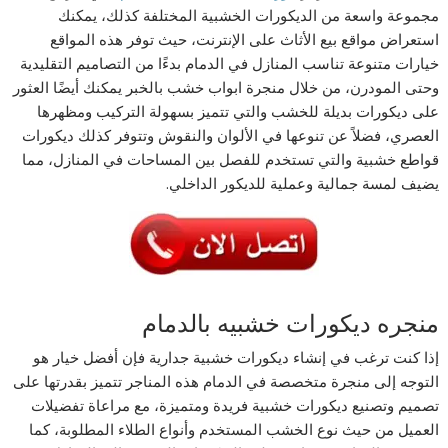
مجموعة واسعة من الديكورات الخشبية المختلفة كذلك، يمكنك
استعراض مواقع بيع الأثاث على الإنترنت، حيث توفر هذه المواقع
خيارات متنوعة تناسب المنازل في الدمام بدءًا من التصاميم التقليدية
وحتى المودرن، من خلال منجرة ابواب خشب بالخبر يمكنك أيضًا العثور
على ديكورات بديلة للخشب والتي تتميز بسهولة التركيب ومظهرها
العصري، فضلاً عن تنوعها في الألوان والنقوش وتتوفر كذلك ديكورات
قواطع خشبية والتي تستخدم للفصل بين المساحات في المنازل، مما
يضيف لمسة جمالية وعملية للديكور الداخلي.
منجره ديكورات خشبيه بالدمام
إذا كنت ترغب في إنشاء ديكورات خشبية جدارية فإن أفضل خيار هو
التوجه إلى منجرة متخصصة في الدمام هذه المناجر تتميز بقدرتها على
تصميم وتصنيع ديكورات خشبية فريدة ومتميزة، مع مراعاة تفضيلات
العميل من حيث نوع الخشب المستخدم وأنواع الطلاء المطلوبة، كما