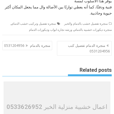
يوفر هذا الأسلوب لمسة
فنية ودفئًا، كما أنه يعطي توازنًا بين الأصالة وال مما يجعل المكان أكثر
حيوية وجاذبية.
,
منجرة تفصيل خشب بالدمام والخبر
منجره تفصيل وتركيب خشب الدمام
,
منجره ديكورات خشبيه بالدمام
ورشه نجاره ابواب وديكورات الدمام
تصفّح
منجرة الدمام تفصيل كنب
منجرة بالدمام 0531204956
المقالات
0531204956
Related posts
اعمال خشبية منزلية الخبر 0533626952