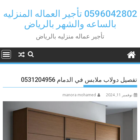
Ski
t
0596042802 تأجير العماله المنزليه
conten
بالساعه والشهر بالرياض
تأجير عماله منزليه بالرياض
تفصيل دولاب ملابس في الدمام 0531204956
نوفمبر 11, 2024
manora mohamed