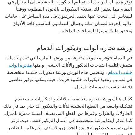
توفر هذه المناجر خدمات تسليم الديكورات الخشبية إلى المنازل في
الدمام مما يضمن لك استلام الديكورات بالجودة المطلوبة ووفقاً
للمعايير التي تبحث عنها يعتمد الحرفيون في هذه المناجر على خامات
عالية الجودة لضمان متانة وجمال التصاميم، لتناسب كافة الأذواق
وتحقق طابعًا مميزًا للمساحات الداخلية.
ورشه نجاره ابواب وديكورات الدمام
في الدمام تتوفر مجموعة متنوعة من ورش النجارة التي تقدم خدمات
متميزة لتلبية احتياجات الديكور والأثاث الخشبي و منها
منجرة ابواب
خشب الدمام
، وتتضمن هذه الورش ورشة ديكورات خشبية متخصصة
في تصميم وتنفيذ ديكورات خشبية فريدة، حيث يمكنها توفير تفاصيل
دقيقة تناسب تصميمات المنزل.
كذلك هناك ورشة نجارة متخصصة بالأثاث والديكورات حيث تقدم
تشكيلة واسعة من القطع الخشبية للأثاث والديكور الداخلي بما في ذلك
الطاولات والخزائن وغيرها من القطع التي تضيف لمسة مميزة للمنزل،
كما تتوفر أيضًا ورشة متخصصة في أعمال الديكور فقط، حيث تركز
على تصميمات ديكورية فريدة للجدران والأسقف وغيرها من العناصر
التي تضفي طابعًا جمالياً خاصاً.