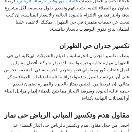
عملائنا بتقديم أفضل خدمات
فتحات كور وقص خرسانه الرياض
، فريقنا
يتعاون مع العملاء لتلبية احتياجاتهم وتقديم حلول مخصصة لكل مشروع
بدقة واحترافية مع الالتزام بالجودة العالية والأسعار المناسبة، إن كنت
تبحث عن خدمات متميزة في حي الظهران يمكنك الاعتماد علينا
لضمان نتائج تفوق التوقعات بأسعار تنافسية.
تكسير جدران حي الظهران
يتطلب تكسير الجدران الخرسانية والقيام بالتعديلات الهيكلية في حي
الظهران مهارة عالية وخبرة واسعة لذا توفر شركتنا أفضل مقاولين
لعمل فتحات كور ومقاولي قص وتخريم الخرسانة في المنطقة، نحرص
على أن يتم تنفيذ العمل بدقة واحترافية لتلبية احتياجات العملاء بشكل
مثالي، إن فريقنا من الفنيين يمتاز بالخبرة والمهارة لضمان تقديم
خدمة عالية الجودة وسريعة الإنجاز مما يتيح للعملاء إتمام مراحل البناء
أو التعديلات النهائية بكفاءة.
مقاول هدم وتكسير المباني الرياض حى نمار
احصل من خلال مقاول هدم وتكسير بالرياض حى الدار البيضاء على
أفضل تكسير جدران الرياض حى سلطانه، الذي يتم على يد معلم تخريم