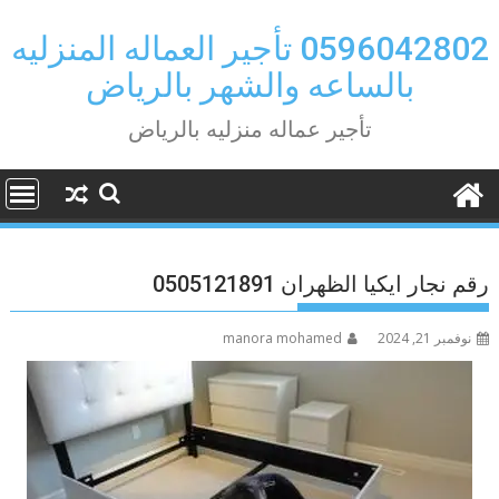
Ski
t
0596042802 تأجير العماله المنزليه
conten
بالساعه والشهر بالرياض
تأجير عماله منزليه بالرياض
رقم نجار ايكيا الظهران 0505121891
نوفمبر 21, 2024
manora mohamed