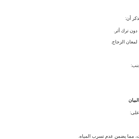
كر أن:
دون ترك أثر.
معان الزجاج.
جنب:
لبيان
على:
يت، مما يضمن عدم تسرب المياه.