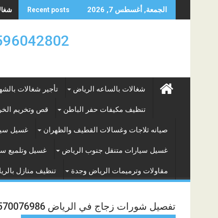
Skip
شغالات
الجمعة, أغسطس 7, 2026
Recent posts
to
content
0596042802 تأجير العماله المنزليه بالساعه والشه
شغالات بالساعه الرياض
تأجير شغالات بالشه
تنظيف مكيفات حفر الباطن
قص وتخريم الخرس
صيانه ثلاجات وغسالات القطيف والظهران
غسيل سيا
غسيل سيارات متنقل جنوب الرياض
غسيل وتلميع سي
مقاولات وترميمات الرياض وجدة
تنظيف منازل بالري
تفصيل شورات زجاج في الرياض 0570076986