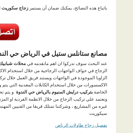
باتباع هذه النصائح، يمكنك ضمان أن يستمر
زجاج سكوريت ا
مصانع ستانلس ستيل في الرياض حي الند
عند البحث سوف تدركوا ان اهم مانقدمه في
محلات شبابيك 
الزجاج في حواف الواجهات الزجاجية من خلال استخدام الاكسس
الزاويا الموجودة في الواجهات ويستند فريق العمل خلال تركيب
الاكسسورات من خلال استخدام الكابلات المعدنية التي يتم و
الخاصة
بتركيب درايش المنيوم
بالرياض حي الندوة
و يتم تح
ونعتمد علي تركيب الزجاج من خلال الانظمة الفردية او ا
غيره من المشاريع ، وشركتنا تمتلك فريقا من الفنيين المهند
سيكوريت
تفصيل زجاج طاولات الرياض