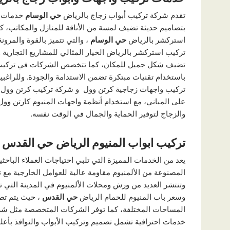
تقدم شركة تركيب أبواب زجاج بالرياض
حي الوسام
خدمات شا
بتصاميم حديثة تضيف لمسة من الأناقة للمنازل والمكاتب، 
استركشر بالرياض
حي الوسام
، والتي تتميز بالقوة والمرون
تركيب استركشر بالرياض الخيار المثالي للمشاريع التجارية
تضيف شكل جميل للمكان، كما تتخصص الشركات في تركيب
باستخدام تقنيات مبتكرة تضمن الاستدامة والجودة. وللراغ
تركيب واجهات زجاجية كرتن وول و شركة تركيب كرتن وول 
على المباني، مع استخدام أنظمة واجهات المنيوم كارتن وول 
والزجاج لتوفير الحماية والجمال في الوقت نفسه.
تركيب ابواب المنيوم الرياض حي القدس
يعد من الخدمات المميزة التي تلبي احتياجات العملاء الباحثي
المصنوعة من الألمنيوم مقاومة عالية للعوامل الخارجية مع 
وتنتشر العديد من ورش ومحلات الألمنيوم في المدينة التي 
وسعر باب المنيوم للحمام الرياض
حي القدس
، حيث يتم ت
المساحات المختلفة، كما توفر الشركات المتخصصة مثل شرك
خدمات احترافية تشمل تصميم وتركيب الأبواب والنوافذ بأعلى