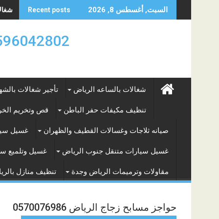
Skip
شغالات
السبت, أغسطس 8, 2026
Recent posts
to
content
0596042802 تأجير العماله المنزليه بالساعه والشه
شغالات بالساعه الرياض
تأجير شغالات بالشه
تنظيف مكيفات حفر الباطن
قص وتخريم الخرس
صيانه ثلاجات وغسالات القطيف والظهران
غسيل سيا
غسيل سيارات متنقل جنوب الرياض
غسيل وتلميع سي
مقاولات وترميمات الرياض وجدة
تنظيف منازل بالري
حواجز مسابح زجاج الرياض 0570076986