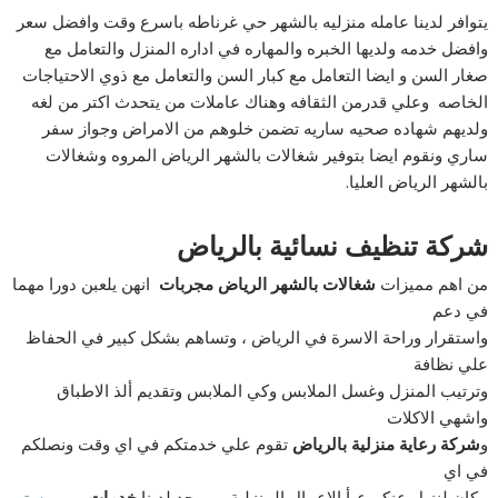
يتوافر لدينا عامله منزليه بالشهر حي غرناطه باسرع وقت وافضل سعر
وافضل خدمه ولديها الخبره والمهاره في اداره المنزل والتعامل مع
صغار السن و ايضا التعامل مع كبار السن والتعامل مع ذوي الاحتياجات
الخاصه وعلي قدرمن الثقافه وهناك عاملات من يتحدث اكتر من لغه
ولديهم شهاده صحيه ساريه تضمن خلوهم من الامراض وجواز سفر
ساري ونقوم ايضا بتوفير شغالات بالشهر الرياض المروه وشغالات
بالشهر الرياض العليا.
شركة تنظيف نسائية بالرياض
من اهم مميزات
شغالات بالشهر الرياض مجربات
انهن يلعبن دورا مهما
في دعم
واستقرار وراحة الاسرة في الرياض ، وتساهم بشكل كبير في الحفاظ
علي نظافة
وترتيب المنزل وغسل الملابس وكي الملابس وتقديم ألذ الاطباق
واشهي الاكلات
و
شركة رعاية منزلية بالرياض
تقوم علي خدمتكم في اي وقت ونصلكم
في اي
مكان لنزيل عنكم عبأ الاعمال المنزلية ، ويوجد لدينا
خدمات
بيبي ستر