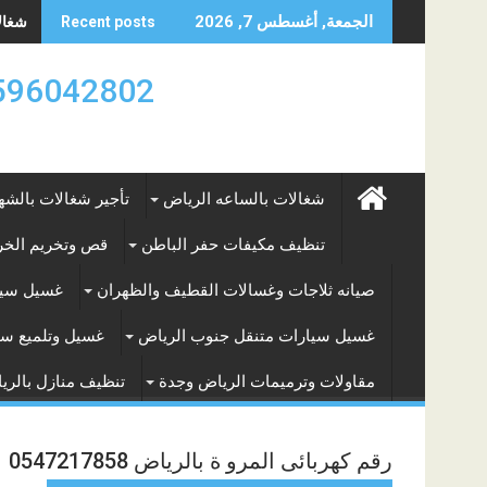
Skip
شغالات
الجمعة, أغسطس 7, 2026
Recent posts
to
content
0596042802 تأجير العماله المنزليه بالساعه والشه
شغالات بالساعه الرياض
تأجير شغالات بالشه
تنظيف مكيفات حفر الباطن
قص وتخريم الخرس
صيانه ثلاجات وغسالات القطيف والظهران
غسيل سيا
غسيل سيارات متنقل جنوب الرياض
غسيل وتلميع سي
مقاولات وترميمات الرياض وجدة
تنظيف منازل بالري
رقم كهربائى المرو ة بالرياض 0547217858