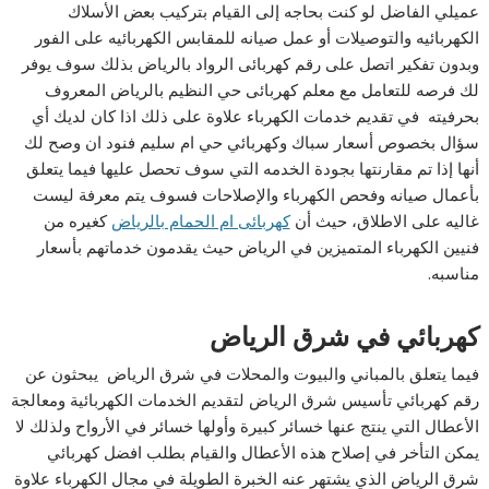
عميلي الفاضل لو كنت بحاجه إلى القيام بتركيب بعض الأسلاك
الكهربائيه والتوصيلات أو عمل صيانه للمقابس الكهربائيه على الفور
وبدون تفكير اتصل على رقم كهربائى الرواد بالرياض بذلك سوف يوفر
لك فرصه للتعامل مع معلم كهربائى حي النظيم بالرياض المعروف
بحرفيته في تقديم خدمات الكهرباء علاوة على ذلك اذا كان لديك أي
سؤال بخصوص أسعار سباك وكهربائي حي ام سليم فنود ان وصح لك
أنها إذا تم مقارنتها بجودة الخدمه التي سوف تحصل عليها فيما يتعلق
بأعمال صيانه وفحص الكهرباء والإصلاحات فسوف يتم معرفة ليست
غاليه على الاطلاق، حيث أن
كهربائى ام الحمام بالرياض
كغيره من
فنيين الكهرباء المتميزين في الرياض حيث يقدمون خدماتهم بأسعار
مناسبه.
كهربائي في شرق الرياض
فيما يتعلق بالمباني والبيوت والمحلات في شرق الرياض يبحثون عن
رقم كهربائي تأسيس شرق الرياض لتقديم الخدمات الكهربائية ومعالجة
الأعطال التي ينتج عنها خسائر كبيرة وأولها خسائر في الأرواح ولذلك لا
يمكن التأخر في إصلاح هذه الأعطال والقيام بطلب افضل كهربائي
شرق الرياض الذي يشتهر عنه الخبرة الطويلة في مجال الكهرباء علاوة