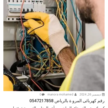
ديسمبر 26, 2024
manora mohamed
0
رقم كهربائى المرو ة بالرياض 0547217858
كهربائى حي العريجاء بالرياض من أهم المعايير التي يبحث عنها