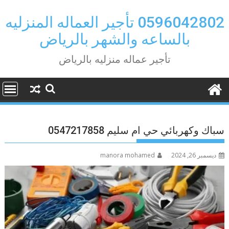
Ski
t
0596042802 تأجير العماله المنزليه
conten
بالساعه والشهر بالرياض
تأجير عماله منزليه بالرياض
سباك وكهربائي حي ام سليم 0547217858
ديسمبر 26, 2024
manora mohamed